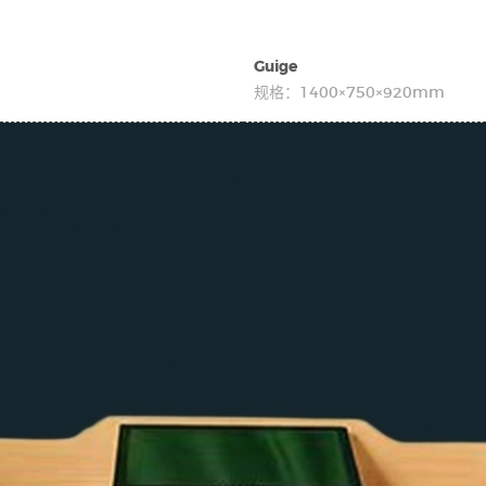
Guige
规格：
1400×750×920mm