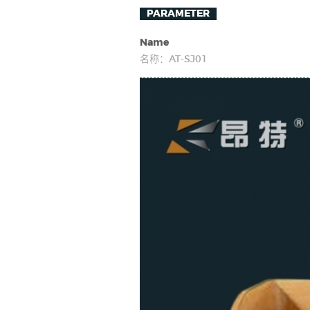
PARAMETER
Name
名称：
AT-SJ01