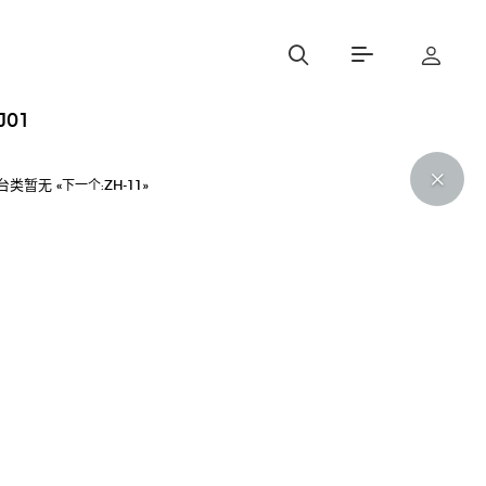
J01
台类暂无
«下一个:
ZH-11»