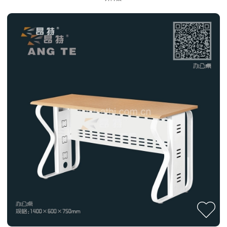
多媒体讲台
操作台
翻转桌
升降办公桌