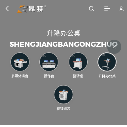
升
降
办
公
桌
S
H
E
N
G
J
I
A
N
G
B
A
N
G
O
N
G
Z
H
U
O
多媒体讲台
操作台
翻转桌
升降办公桌
视频组装